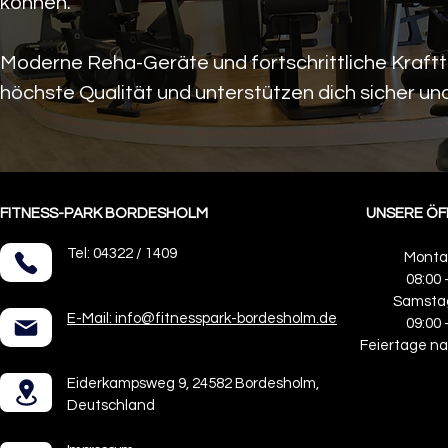
können.
Moderne Reha-Geräte und fortschrittliche Kraft
höchste Qualität und unterstützen dich sicher und
FITNESS-PARK BORDESHOLM
UNSERE ÖF
Tel: 04322 / 1409
Montag
08:00 
Samsta
E-Mail: info@fitnesspark-bordesholm.de
09:00 
Feiertage n
Eiderkampsweg 9, 24582 Bordesholm,
Deutschland