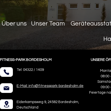
Über uns
Unser Team
Geräteaussta
Ha
FITNESS-PARK BORDESHOLM
UNSERE ÖF
Tel: 04322 / 1409
Montag
08:00 
Samsta
E-Mail: info@fitnesspark-bordesholm.de
09:00 
Feiertage n
Eiderkampsweg 9, 24582 Bordesholm,
Deutschland