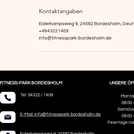
Kontaktangaben
Eiderkampsweg 9, 24582 Bordesholm, Deut
+4943221409
info@fitnesspark-bordesholm.de
FITNESS-PARK BORDESHOLM
UNSERE ÖF
Tel: 04322 / 1409
Montag
08:00 
Samsta
E-Mail: info@fitnesspark-bordesholm.de
09:00 
Feiertage n
Eiderkampsweg 9, 24582 Bordesholm,