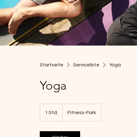
Startseite
Serviceliste
Yoga
Yoga
1 Std.
1
Fitness-Park
S
t
d