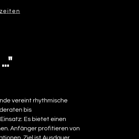
zeiten
.."
tunde vereint rhythmische
eraten bis
insatz: Es bietet einen
en. Anfänger profitieren von
tionen. Ziel ist Ausdauer,