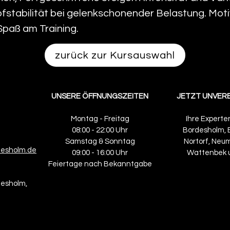
fstabilität bei gelenkschonender Belastung. Moti
Spaß am Training.
zurück zur Kursauswahl
UNSERE ÖFFNUNGSZEITEN​
JETZT UNVERB
Montag - Freitag
Ihre Experte
08:00 - 22:00 Uhr
Bordesholm, B
Samstag & Sonntag
Nortorf, Neu
desholm.de
09:00 - 16:00 Uhr
Wattenbek 
Feiertage nach Bekanntgabe
desholm,