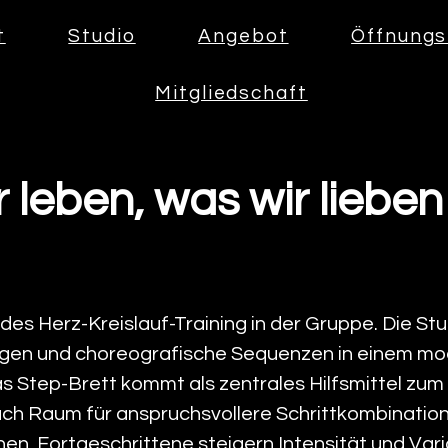
t
Studio
Angebot
Öffnungs
Mitgliedschaft
 leben, was wir lieben .
ndes Herz-Kreislauf-Training in der Gruppe. Die S
n und choreografische Sequenzen in einem mod
Step-Brett kommt als zentrales Hilfsmittel zum E
auch Raum für anspruchsvollere Schrittkombination
n, Fortgeschrittene steigern Intensität und Varia