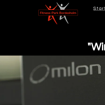
Star
"Wir