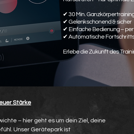
✔ 30 Min. Ganzkörpertrainin
✔ Gelenkschonend & sicher
✔ Einfache Bedienung – perfe
✔ Automatische Fortschritts
Erlebe die Zukunft des Traini
neuer Stärke
ichte – hier geht es um dein Ziel, deine
fühl. Unser Gerätepark ist