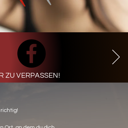
R ZU VERPASSEN!
richtig!
n Ort, an dem du dich