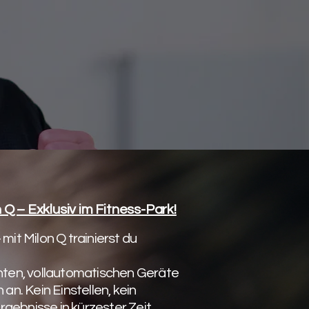
 Q – Exklusiv im Fitness-Park!
 mit Milon Q trainierst du
genten, vollautomatischen Geräte
 an. Kein Einstellen, kein
rgebnisse in kürzester Zeit.