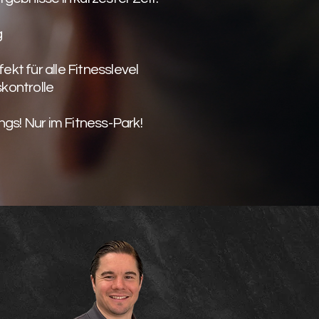
g
kt für alle Fitnesslevel
kontrolle
ngs! Nur im Fitness-Park!