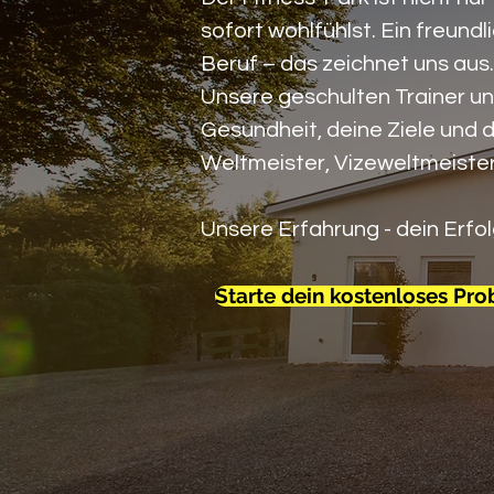
sofort wohlfühlst. Ein freun
Beruf – das zeichnet uns aus.
Unsere geschulten Trainer un
Gesundheit, deine Ziele und
Weltmeister, Vizeweltmeister
Unsere ​Erfahrung - dein Erfol
Starte dein kostenloses Pro